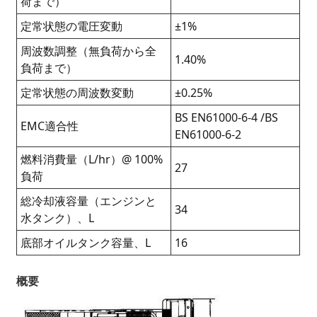
荷まで）
定常状態の電圧変動
±1%
周波数調整（無負荷から全
1.40%
負荷まで）
定常状態の周波数変動
±0.25%
BS EN61000-6-4 /BS
EMC適合性
EN61000-6-2
燃料消費量（L/hr）@ 100%
27
負荷
総冷却液容量（エンジンと
34
水タンク）、L
底部オイルタンク容量、L
16
概要