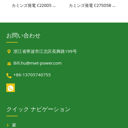
カミンズ発電 C220D5 ディーゼル発電機セット
カミンズ発電 C275D5B ディーゼル発電機セット
お問い合わせ

浙江省寧波市江北区長興路199号

Bill.hu@mwt-power.com

+86-13705740755
クイック ナビゲーション
家