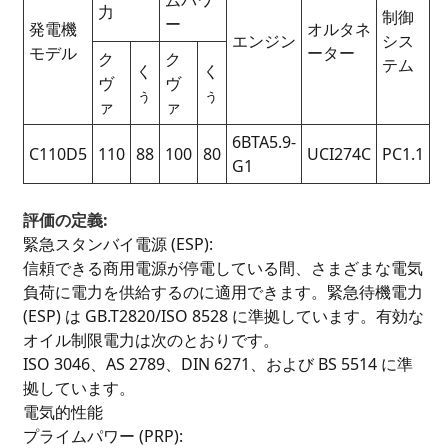
ムパワ
力
制御
ー
発電機
オルタネ
エンジン
シス
モデル
ーター
ク
ク
テム
く
く
ヴ
ヴ
ぅ
ぅ
ァ
ァ
6BTA5.9-
C110D5
110
88
100
80
UCI274C
PC1.1
G1
評価の定義:
緊急スタンバイ電源 (ESP):
信頼できる商用電源が停電している間、さまざまな電気
負荷に電力を供給するのに適用できます。緊急待機電力
(ESP) は GB.T2820/ISO 8528 に準拠しています。有効な
オイル制限電力は次のとおりです。
ISO 3046、AS 2789、DIN 6271、および BS 5514 に準
拠しています。
電気的性能
プライムパワー (PRP):