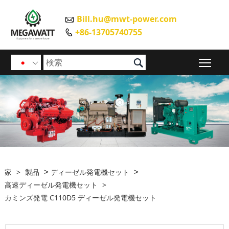
Bill.hu@mwt-power.com

+86-13705740755


メイ

>
>
家
>
製品
ディーゼル発電機セット
高速ディーゼル発電機セット
>
カミンズ発電 C110D5 ディーゼル発電機セット